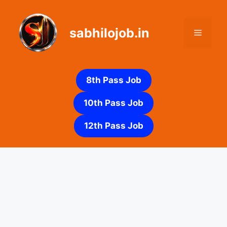
Skip
to
sabhilojob.in
content
Menu
8th Pass Job
10th Pass Job
12th Pass Job