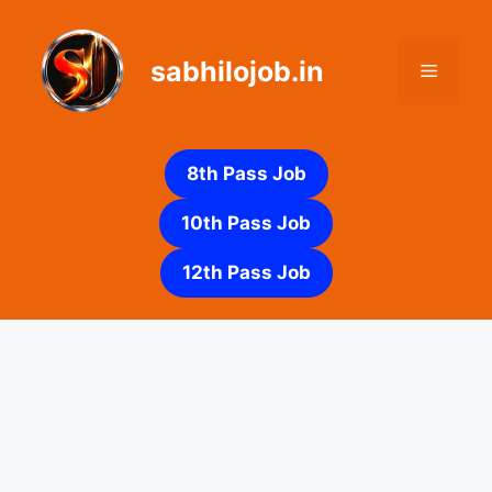
Skip
to
sabhilojob.in
content
Menu
8th Pass Job
10th Pass Job
12th Pass Job