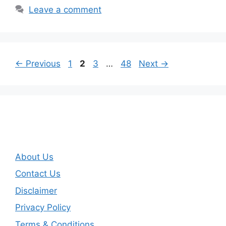
Leave a comment
Page
Page
Page
Page
←
Previous
1
2
3
…
48
Next
→
About Us
Contact Us
Disclaimer
Privacy Policy
Terms & Conditions