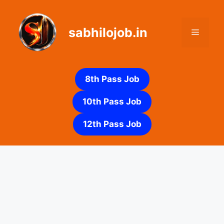
Skip
to
sabhilojob.in
content
Menu
8th Pass Job
10th Pass Job
12th Pass Job