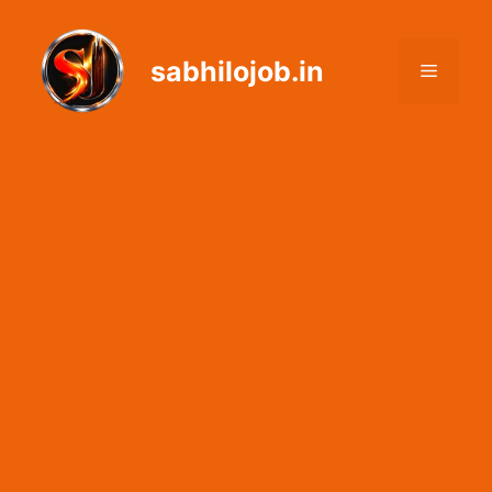
Skip
to
sabhilojob.in
content
Menu