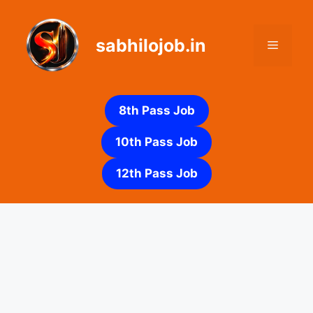
Skip
to
sabhilojob.in
content
Menu
8th Pass Job
10th Pass Job
12th Pass Job