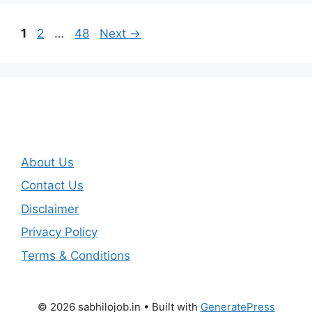
Page
Page
Page
1
2
…
48
Next
→
About Us
Contact Us
Disclaimer
Privacy Policy
Terms & Conditions
© 2026 sabhilojob.in
• Built with
GeneratePress