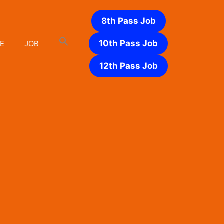
8th Pass Job
10th Pass Job
E
JOB
12th Pass Job