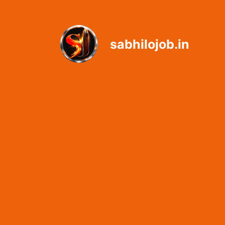
Skip
to
content
sabhilojob.in