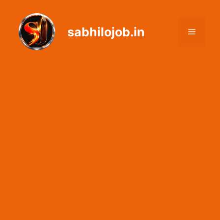
Skip
to
sabhilojob.in
content
Menu