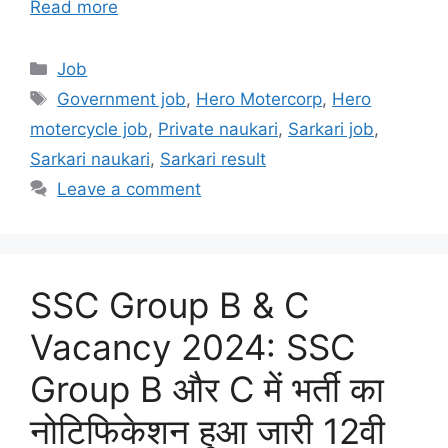
Read more
Categories
Job
Tags
Government job
,
Hero Motercorp
,
Hero
motercycle job
,
Private naukari
,
Sarkari job
,
Sarkari naukari
,
Sarkari result
Leave a comment
SSC Group B & C
Vacancy 2024: SSC
Group B और C में भर्ती का
नोटिफिकेशन हुआ जारी 12वी