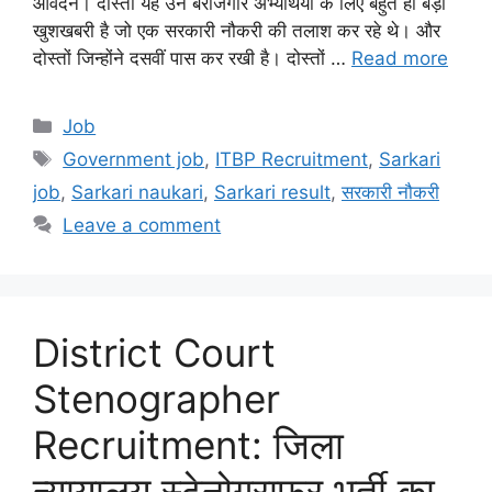
आवेदन। दोस्तों यह उन बेरोजगार अभ्यर्थियों के लिए बहुत ही बड़ी
खुशखबरी है जो एक सरकारी नौकरी की तलाश कर रहे थे। और
दोस्तों जिन्होंने दसवीं पास कर रखी है। दोस्तों …
Read more
Categories
Job
Tags
Government job
,
ITBP Recruitment
,
Sarkari
job
,
Sarkari naukari
,
Sarkari result
,
सरकारी नौकरी
Leave a comment
District Court
Stenographer
Recruitment: जिला
न्यायालय स्टेनोग्राफर भर्ती का