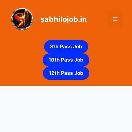
Skip
to
sabhilojob.in
content
Menu
8th Pass Job
10th Pass Job
12th Pass Job