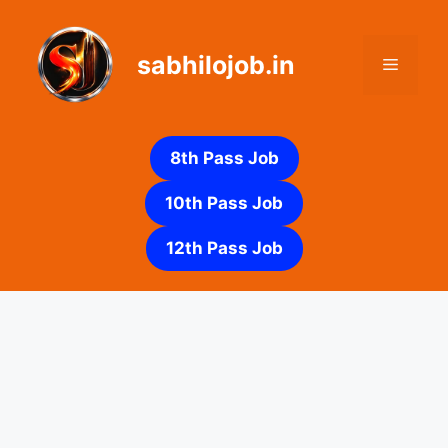
Skip
to
sabhilojob.in
content
Menu
8th Pass Job
10th Pass Job
12th Pass Job