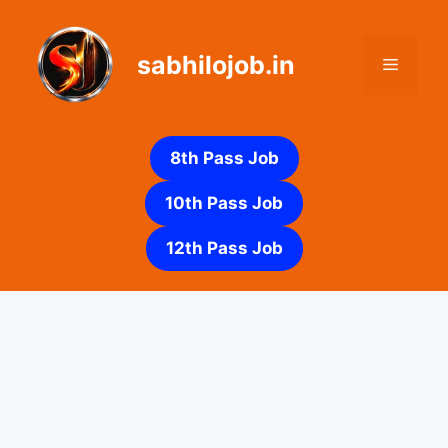
Skip
to
sabhilojob.in
content
Menu
8th Pass Job
10th Pass Job
12th Pass Job