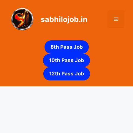
Skip
to
sabhilojob.in
content
Menu
8th Pass Job
10th Pass Job
12th Pass Job