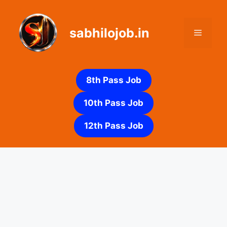
Skip
to
sabhilojob.in
content
Menu
8th Pass Job
10th Pass Job
12th Pass Job