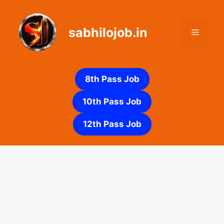
Skip
to
sabhilojob.in
content
Menu
8th Pass Job
10th Pass Job
12th Pass Job