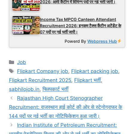
2026: आर्मी कैंटीन में विभिन्न पदों पर नई भर्ती जारी।
Income Tax MPCG Canteen Attendant
Recruitment 2026: इनकम टैक्स कैंटीन अटेंडेंट के
07 पदों पर नई भर्ती जारी।
Powerd By
Webpress Hub
Categories
Job
Tags
Flipkart Company job
,
Flipkart packing job
,
Flipkart Recruitment 2025
,
Flipkart भर्ती
,
sabhilojob.in
,
फ्लिपकार्ट भर्ती
Rajasthan High Court Stenographer
Recruitment: राजस्थान हाई कोर्ट की ओर से स्टेनोग्राफर के
144 पदों पर नई भर्ती का नोटिफिकेशन हुआ जारी।
Indian Institute of Petroleum Recruitment:
भारतीय पेट्रोलियम विभाग की ओर से नई भर्ती का नोटिफिकेशन