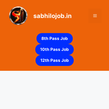
Skip
to
sabhilojob.in
content
Menu
8th Pass Job
10th Pass Job
12th Pass Job