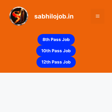
Skip
to
sabhilojob.in
content
Menu
8th Pass Job
10th Pass Job
12th Pass Job