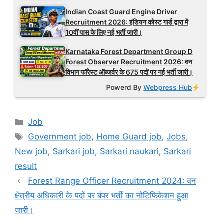
Indian Coast Guard Engine Driver
Recruitment 2026: इंडियन कोस्ट गार्ड द्वारा में
10वीं पास के लिए नई भर्ती जारी।
Karnataka Forest Department Group D
Forest Observer Recruitment 2026: वन
विभाग फॉरेस्ट ऑब्जर्वर के 675 पदों पर नई भर्ती जारी।
Powerd By
Webpress Hub
Categories
Job
Tags
Government job
,
Home Guard job
,
Jobs
,
New job
,
Sarkari job
,
Sarkari naukari
,
Sarkari
result
Forest Range Officer Recruitment 2024: वन
क्षेत्रीय अधिकारी के पदों पर बंपर भर्ती का नोटिफिकेशन हुआ
जारी।