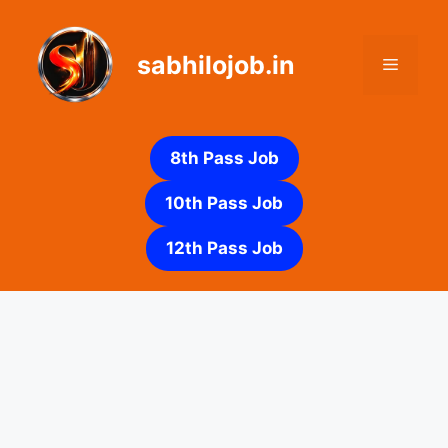
Skip
to
sabhilojob.in
content
Menu
8th Pass Job
10th Pass Job
12th Pass Job