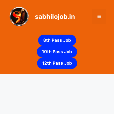
Skip
to
sabhilojob.in
content
Menu
8th Pass Job
10th Pass Job
12th Pass Job