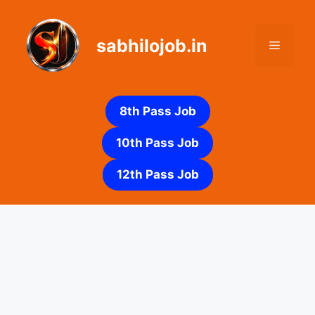
Skip
to
sabhilojob.in
content
Menu
8th Pass Job
10th Pass Job
12th Pass Job