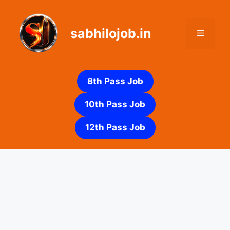
Skip
to
sabhilojob.in
content
Menu
8th Pass Job
10th Pass Job
12th Pass Job