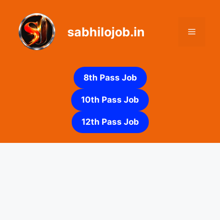
Skip
to
sabhilojob.in
content
Menu
8th Pass Job
10th Pass Job
12th Pass Job