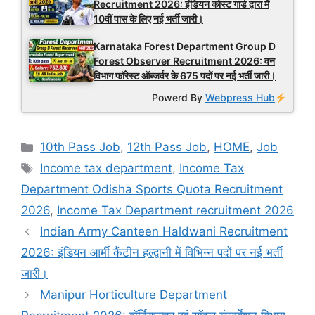
Recruitment 2026: इंडियन कोस्ट गार्ड द्वारा में
10वीं पास के लिए नई भर्ती जारी।
Karnataka Forest Department Group D
Forest Observer Recruitment 2026: वन
विभाग फॉरेस्ट ऑब्जर्वर के 675 पदों पर नई भर्ती जारी।
Powerd By
Webpress Hub
Categories
10th Pass Job
,
12th Pass Job
,
HOME
,
Job
Tags
Income tax department
,
Income Tax
Department Odisha Sports Quota Recruitment
2026
,
Income Tax Department recruitment 2026
Indian Army Canteen Haldwani Recruitment
2026: इंडियन आर्मी कैंटीन हल्द्वानी में विभिन्न पदों पर नई भर्ती
जारी।
Manipur Horticulture Department