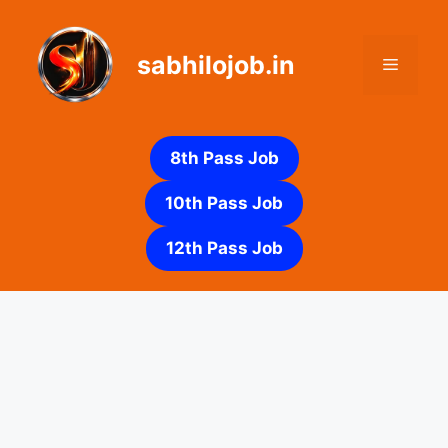
Skip
to
sabhilojob.in
content
Menu
8th Pass Job
10th Pass Job
12th Pass Job