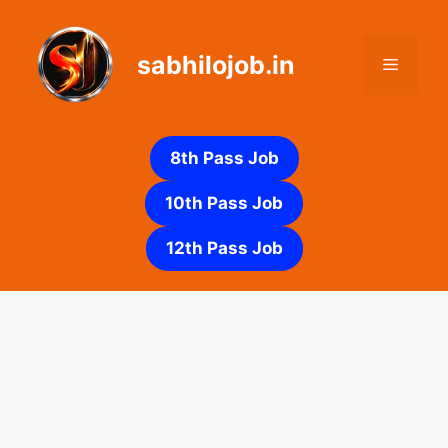
Skip
to
sabhilojob.in
content
Menu
8th Pass Job
10th Pass Job
12th Pass Job