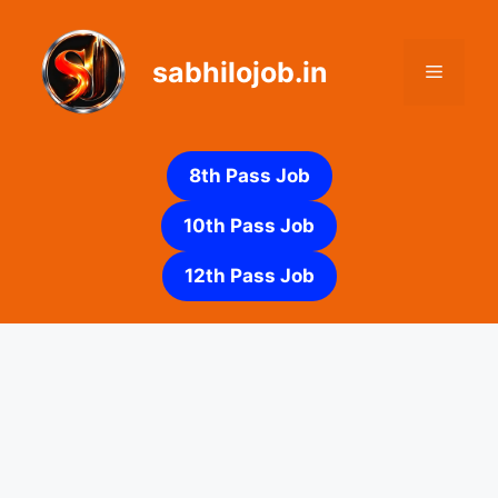
Skip
to
sabhilojob.in
content
Menu
8th Pass Job
10th Pass Job
12th Pass Job