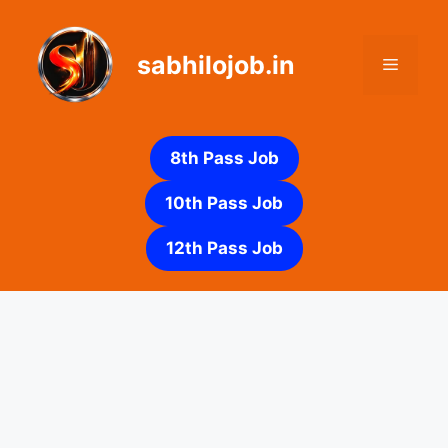
Skip
to
sabhilojob.in
content
Menu
8th Pass Job
10th Pass Job
12th Pass Job