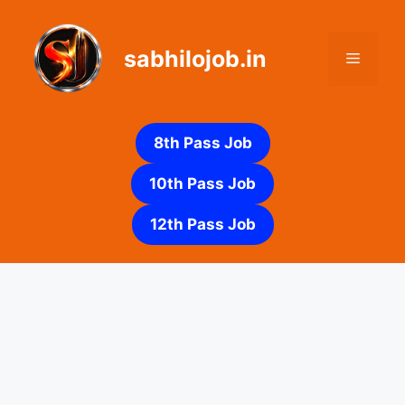
Skip
to
sabhilojob.in
content
Menu
8th Pass Job
10th Pass Job
12th Pass Job