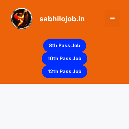
Skip
to
sabhilojob.in
content
Menu
8th Pass Job
10th Pass Job
12th Pass Job