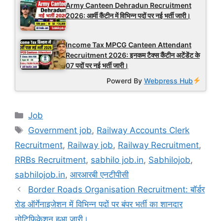
Army Canteen Dehradun Recruitment
2026: आर्मी कैंटीन में विभिन्न पदों पर नई भर्ती जारी।
Income Tax MPCG Canteen Attendant
Recruitment 2026: इनकम टैक्स कैंटीन अटेंडेंट के
07 पदों पर नई भर्ती जारी।
Powerd By
Webpress Hub
Categories
Job
Tags
Government job
,
Railway Accounts Clerk
Recruitment
,
Railway job
,
Railway Recruitment
,
RRBs Recruitment
,
sabhilo job.in
,
Sabhilojob
,
sabhilojob.in
,
आरआरबी एनटीपीसी
Border Roads Organisation Recruitment: बॉर्डर
रोड ऑर्गेनाइजेशन में विभिन्न पदों पर बंपर भर्ती का शानदार
नोटिफिकेशन हुआ जारी।