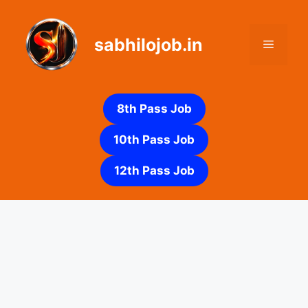
Skip
to
sabhilojob.in
content
Menu
8th Pass Job
10th Pass Job
12th Pass Job