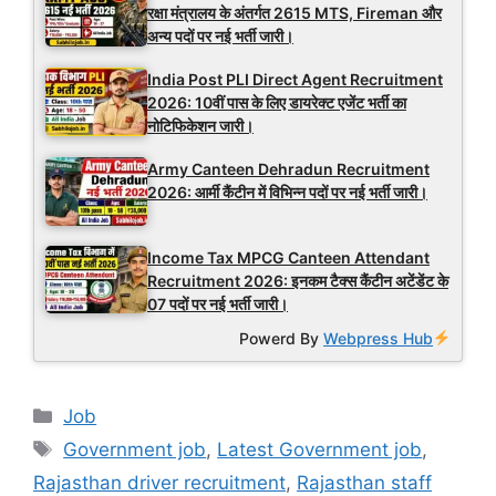
रक्षा मंत्रालय के अंतर्गत 2615 MTS, Fireman और
अन्य पदों पर नई भर्ती जारी।
India Post PLI Direct Agent Recruitment
2026: 10वीं पास के लिए डायरेक्ट एजेंट भर्ती का
नोटिफिकेशन जारी।
Army Canteen Dehradun Recruitment
2026: आर्मी कैंटीन में विभिन्न पदों पर नई भर्ती जारी।
Income Tax MPCG Canteen Attendant
Recruitment 2026: इनकम टैक्स कैंटीन अटेंडेंट के
07 पदों पर नई भर्ती जारी।
Powerd By
Webpress Hub
Categories
Job
Tags
Government job
,
Latest Government job
,
Rajasthan driver recruitment
,
Rajasthan staff