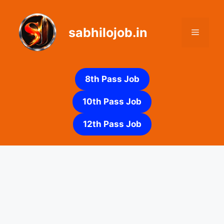
Skip
to
sabhilojob.in
content
Menu
8th Pass Job
10th Pass Job
12th Pass Job