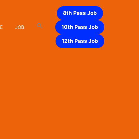
8th Pass Job
10th Pass Job
E
JOB
12th Pass Job