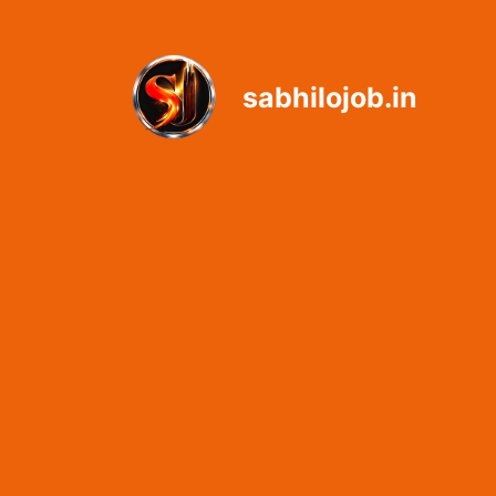
Skip
to
content
sabhilojob.in