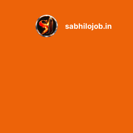
Skip
to
content
sabhilojob.in