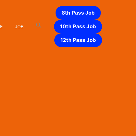
8th Pass Job
10th Pass Job
E
JOB
12th Pass Job