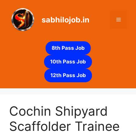
Skip
to
sabhilojob.in
content
Menu
8th Pass Job
10th Pass Job
12th Pass Job
Cochin Shipyard
Scaffolder Trainee