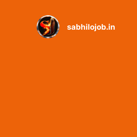
Skip
to
content
sabhilojob.in