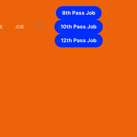
8th Pass Job
10th Pass Job
E
JOB
12th Pass Job