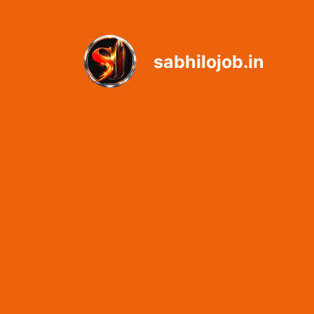
Skip
to
content
sabhilojob.in