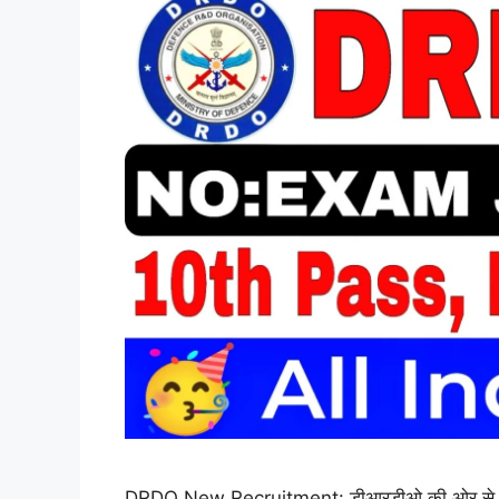
DRDO New Recruitment: डीआरडीओ की ओर से नई भर्