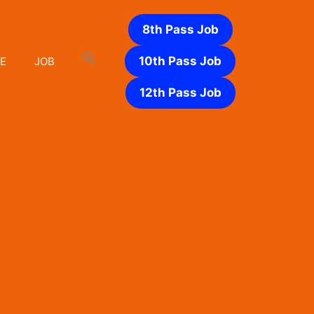
8th Pass Job
10th Pass Job
E
JOB
12th Pass Job