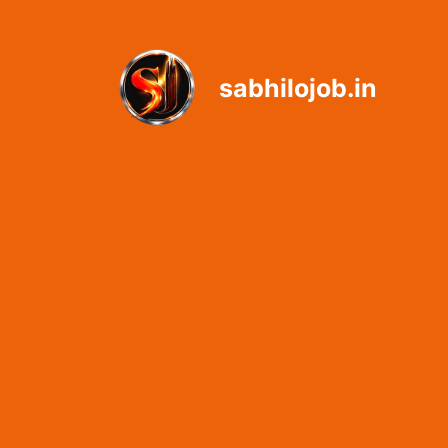
Skip
to
content
sabhilojob.in