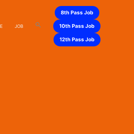
8th Pass Job
10th Pass Job
E
JOB
12th Pass Job