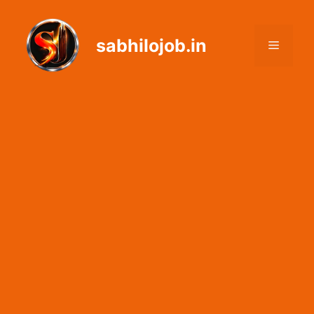
Skip
to
sabhilojob.in
content
Menu