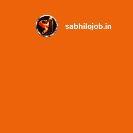
Skip
to
content
sabhilojob.in