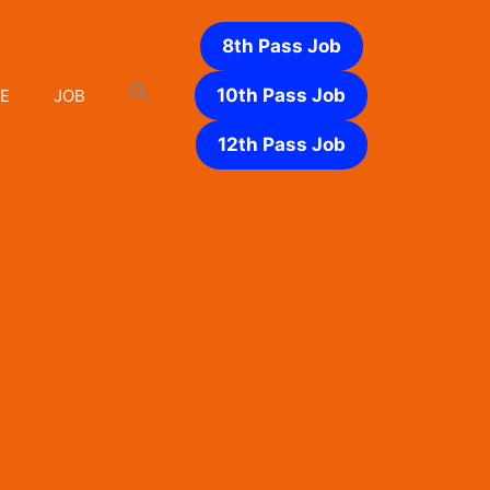
8th Pass Job
10th Pass Job
E
JOB
12th Pass Job