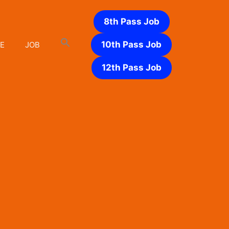
8th Pass Job
10th Pass Job
E
JOB
12th Pass Job