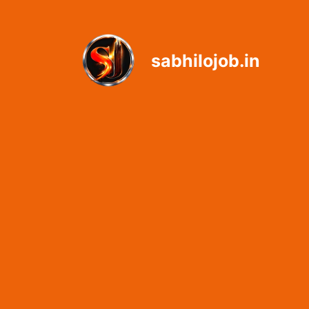
Skip
to
content
sabhilojob.in