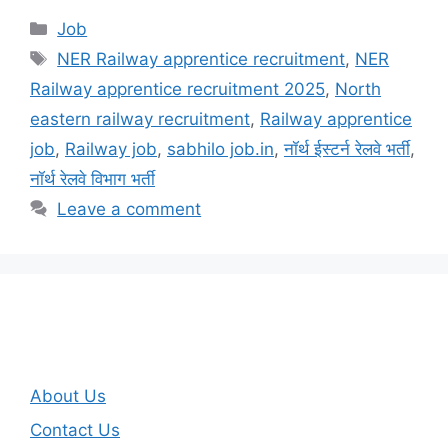
Categories
Job
Tags
NER Railway apprentice recruitment
,
NER
Railway apprentice recruitment 2025
,
North
eastern railway recruitment
,
Railway apprentice
job
,
Railway job
,
sabhilo job.in
,
नॉर्थ ईस्टर्न रेलवे भर्ती
,
नॉर्थ रेलवे विभाग भर्ती
Leave a comment
About Us
Contact Us