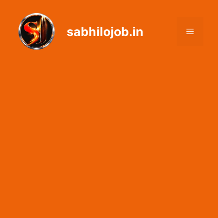
Skip
to
sabhilojob.in
content
Menu