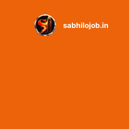
Skip
to
content
sabhilojob.in