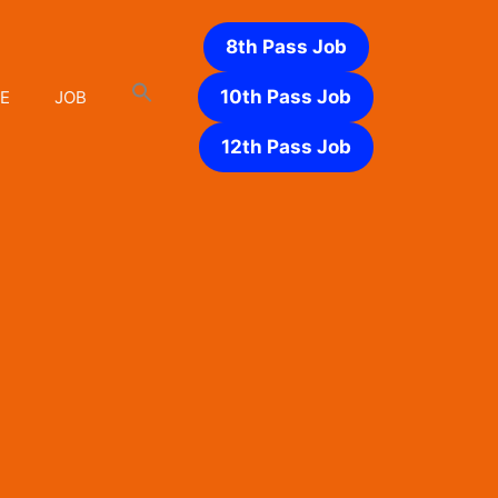
8th Pass Job
10th Pass Job
E
JOB
12th Pass Job