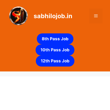
Skip
to
sabhilojob.in
content
Menu
8th Pass Job
10th Pass Job
12th Pass Job