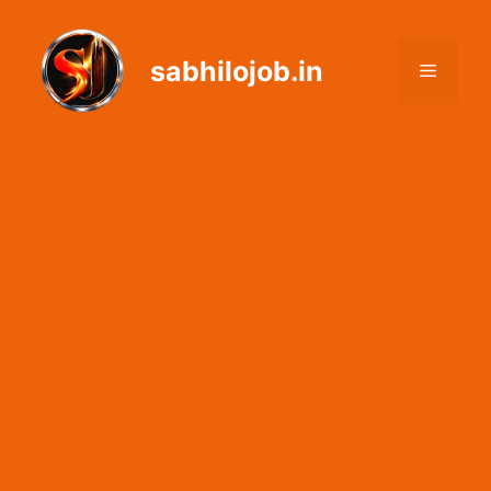
Skip
to
sabhilojob.in
content
Menu