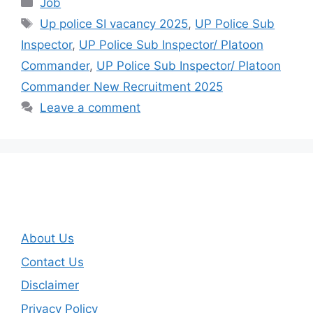
Categories
Job
Tags
Up police SI vacancy 2025
,
UP Police Sub
Inspector
,
UP Police Sub Inspector/ Platoon
Commander
,
UP Police Sub Inspector/ Platoon
Commander New Recruitment 2025
Leave a comment
About Us
Contact Us
Disclaimer
Privacy Policy