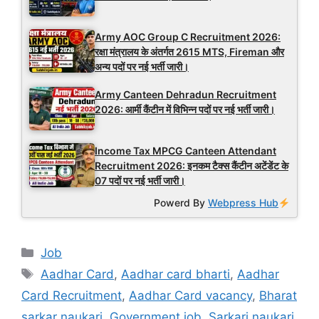
Army AOC Group C Recruitment 2026:
रक्षा मंत्रालय के अंतर्गत 2615 MTS, Fireman और
अन्य पदों पर नई भर्ती जारी।
Army Canteen Dehradun Recruitment
2026: आर्मी कैंटीन में विभिन्न पदों पर नई भर्ती जारी।
Income Tax MPCG Canteen Attendant
Recruitment 2026: इनकम टैक्स कैंटीन अटेंडेंट के
07 पदों पर नई भर्ती जारी।
Powerd By
Webpress Hub
Categories
Job
Tags
Aadhar Card
,
Aadhar card bharti
,
Aadhar
Card Recruitment
,
Aadhar Card vacancy
,
Bharat
sarkar naukari
,
Government job
,
Sarkari naukari
,