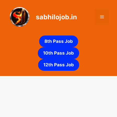
Skip
to
sabhilojob.in
content
Menu
8th Pass Job
10th Pass Job
12th Pass Job