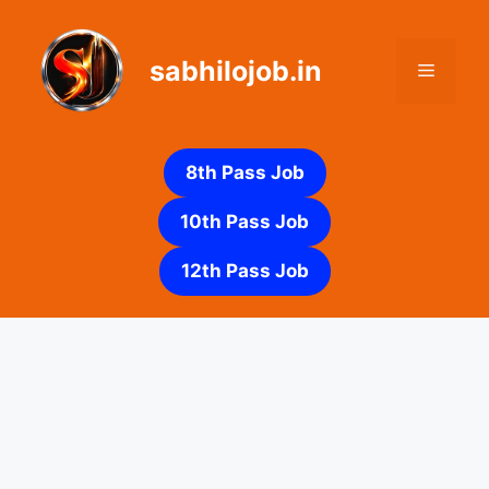
Skip
to
sabhilojob.in
content
Menu
8th Pass Job
10th Pass Job
12th Pass Job