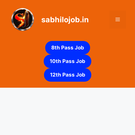
Skip
to
sabhilojob.in
content
Menu
8th Pass Job
10th Pass Job
12th Pass Job