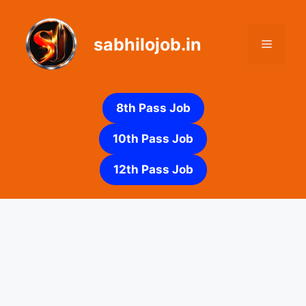
Skip
to
sabhilojob.in
content
Menu
8th Pass Job
10th Pass Job
12th Pass Job