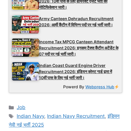
2026: 10वीं पास के लिए डायरेक्ट एजेंट भर्ती का
नोटिफिकेशन जारी।
Army Canteen Dehradun Recruitment
2026: आर्मी कैंटीन में विभिन्न पदों पर नई भर्ती जारी।
Income Tax MPCG Canteen Attendant
Recruitment 2026: इनकम टैक्स कैंटीन अटेंडेंट के
07 पदों पर नई भर्ती जारी।
Indian Coast Guard Engine Driver
Recruitment 2026: इंडियन कोस्ट गार्ड द्वारा में
10वीं पास के लिए नई भर्ती जारी।
Powerd By
Webpress Hub
Categories
Job
Tags
Indian Navy
,
Indian Navy Recruitment
,
इंडियन
नेवी नई भर्ती 2025