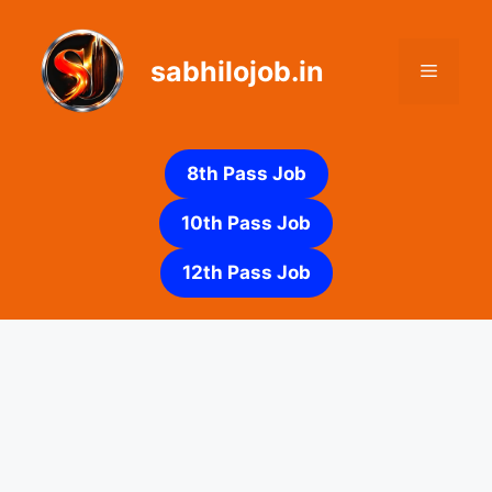
Skip
to
sabhilojob.in
content
Menu
8th Pass Job
10th Pass Job
12th Pass Job