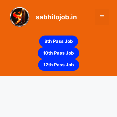
Skip
to
sabhilojob.in
content
Menu
8th Pass Job
10th Pass Job
12th Pass Job